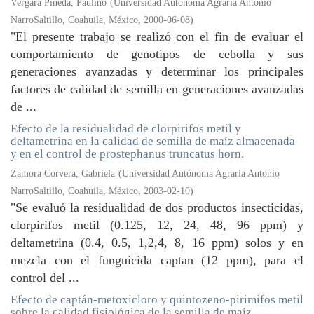
Vergara Pineda, Paulino
(
Universidad Autónoma Agraria Antonio
NarroSaltillo, Coahuila, México
,
2000-06-08
)
"El presente trabajo se realizó con el fin de evaluar el
comportamiento de genotipos de cebolla y sus
generaciones avanzadas y determinar los principales
factores de calidad de semilla en generaciones avanzadas
de ...
Efecto de la residualidad de clorpirifos metil y
deltametrina en la calidad de semilla de maíz almacenada
y en el control de prostephanus truncatus horn.
Zamora Corvera, Gabriela
(
Universidad Autónoma Agraria Antonio
NarroSaltillo, Coahuila, México
,
2003-02-10
)
"Se evaluó la residualidad de dos productos insecticidas,
clorpirifos metil (0.125, 12, 24, 48, 96 ppm) y
deltametrina (0.4, 0.5, 1,2,4, 8, 16 ppm) solos y en
mezcla con el funguicida captan (12 ppm), para el
control del ...
Efecto de captán-metoxicloro y quintozeno-pirimifos metil
sobre la calidad fisiológica de la semilla de maíz