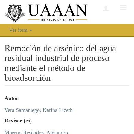
Camb
nave
Ver ítem
Remoción de arsénico del agua
residual industrial de proceso
mediante el método de
bioadsorción
Autor
Vera Samaniego, Karina Lizeth
Revisor (es)
Moreno Reséndez, Alejandro