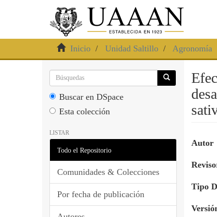
Inicio
Unidad Saltillo
Agronomía
Efec
desa
Buscar en DSpace
sati
Esta colección
LISTAR
Autor
Todo el Repositorio
Revisor
Comunidades & Colecciones
Tipo 
Por fecha de publicación
Versió
Autores