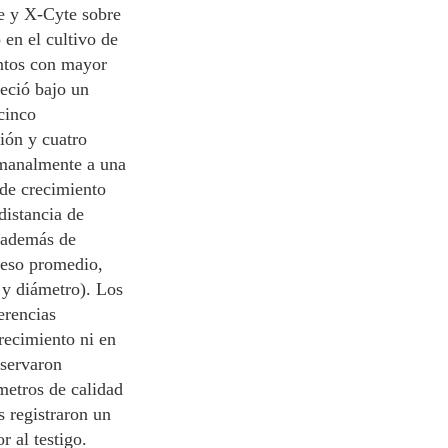
e y X-Cyte sobre
 en el cultivo de
entos con mayor
eció bajo un
cinco
ción y cuatro
emanalmente a una
 de crecimiento
distancia de
 además de
(peso promedio,
d y diámetro). Los
erencias
crecimiento ni en
bservaron
ámetros de calidad
s registraron un
 al testigo.