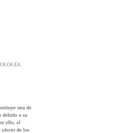
o
NOLOGÍA
nstituye una de
o debido a su
r ello, el
 efecto de los