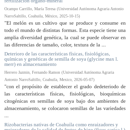
fertilización órgano-mineral
Ocampo Carrillo, María Teresa
(
Universidad Autónoma Agraria Antonio
NarroSaltillo, Coahuila, México
,
2025-10-15
)
"El melón es un cultivo que se produce y consume en
todo el mundo de distintas formas. Esta especie tiene una
amplia diversidad genética, la cual se puede observar en
las diferencias de tamaño, color, textura de la ...
Deterioro de las características físicas, fisiológicas,
químicas y genéticas de semilla de soya (glycine max l.
merr) en almacenamiento
Herrero Jazmin, Fernando Ramon
(
Universidad Autónoma Agraria
Antonio NarroSaltillo, Coahuila, Mexico
,
2026-05-07
)
"con el propósito de establecer el grado dedeteriodo de
las características físicas, fisiológicas, bioquímicas
citogénicas en semillas de soya bajo dos ambientes de
almacenamiento, se colocaron semillas de las variedades
...
Rizobacterias nativas de Coahuila como enraizadores y
mejoradores de la calidad de frutos de higo (ficus carica l.)