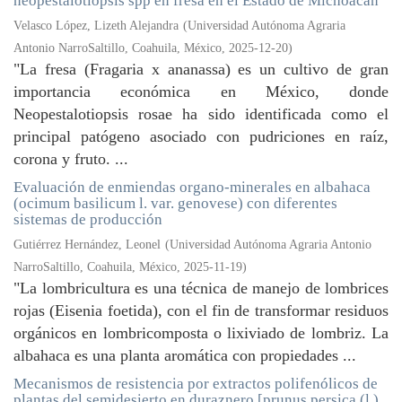
neopestalotiopsis spp en fresa en el Estado de Michoacán
Velasco López, Lizeth Alejandra
(
Universidad Autónoma Agraria
Antonio NarroSaltillo, Coahuila, México
,
2025-12-20
)
"La fresa (Fragaria x ananassa) es un cultivo de gran
importancia económica en México, donde
Neopestalotiopsis rosae ha sido identificada como el
principal patógeno asociado con pudriciones en raíz,
corona y fruto. ...
Evaluación de enmiendas organo-minerales en albahaca
(ocimum basilicum l. var. genovese) con diferentes
sistemas de producción
Gutiérrez Hernández, Leonel
(
Universidad Autónoma Agraria Antonio
NarroSaltillo, Coahuila, México
,
2025-11-19
)
"La lombricultura es una técnica de manejo de lombrices
rojas (Eisenia foetida), con el fin de transformar residuos
orgánicos en lombricomposta o lixiviado de lombriz. La
albahaca es una planta aromática con propiedades ...
Mecanismos de resistencia por extractos polifenólicos de
plantas del semidesierto en duraznero [prunus persica (l.)