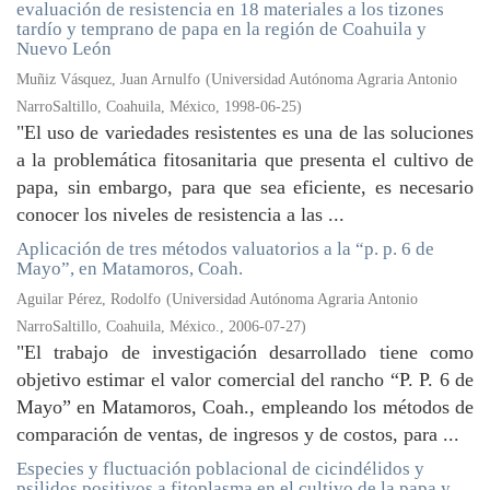
evaluación de resistencia en 18 materiales a los tizones
tardío y temprano de papa en la región de Coahuila y
Nuevo León
Muñiz Vásquez, Juan Arnulfo
(
Universidad Autónoma Agraria Antonio
NarroSaltillo, Coahuila, México
,
1998-06-25
)
"El uso de variedades resistentes es una de las soluciones
a la problemática fitosanitaria que presenta el cultivo de
papa, sin embargo, para que sea eficiente, es necesario
conocer los niveles de resistencia a las ...
Aplicación de tres métodos valuatorios a la “p. p. 6 de
Mayo”, en Matamoros, Coah.
Aguilar Pérez, Rodolfo
(
Universidad Autónoma Agraria Antonio
NarroSaltillo, Coahuila, México.
,
2006-07-27
)
"El trabajo de investigación desarrollado tiene como
objetivo estimar el valor comercial del rancho “P. P. 6 de
Mayo” en Matamoros, Coah., empleando los métodos de
comparación de ventas, de ingresos y de costos, para ...
Especies y fluctuación poblacional de cicindélidos y
psilidos positivos a fitoplasma en el cultivo de la papa y