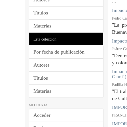
...
Impacto
Títulos
Pedro Ca
"La pr
Materias
Buenavi
Esta colección
Impacto
Juárez G
Por fecha de publicación
"Dentro
y color
Autores
Impacto
Giant’)
Títulos
Padilla H
Materias
"El tra
de Cult
MI CUENTA
IMPORT
Acceder
FRANCI
IMPORT