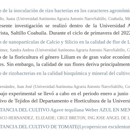
 de la inoculación de rizo bacterias en los caracteres agronómi
ño, Juana
(
Universidad Autónoma Agraria Antonio NarroSaltillo, Coahuila, M
esente investigación se realizó dentro de la Universidad
sta, Saltillo Coahuila. Durante el ciclo de primavera del 2022
 de nanopartículas de Calcio y Silicio en la calidad de flor de 
ómez, Sandra Andrea
(
Universidad Autónoma Agraria Antonio NarroSaltillo, C
 de la floricultura el género Lilium es de gran valor económ
es. Sin embargo, la calidad de sus flores deriva principalmente 
 de rizobacterias en la calidad bioquímica y mineral del cultivo
ernández, Juan José
(
Universidad Autónoma Agraria Antonio NarroSaltillo, Co
bajo experimental se llevó a cabo en el periodo enero a junio
ivo de Tejidos del Departamento e Horticultura de la Univer
ANCIA DEL CULTIVO Agave tequilana Weber AZUL EN MEX
SCO HERNANDEZ, ELIZAIDE; CRUZ BRETON, ING.JOSE ANGEL DE 
ANCIA DEL CULTIVO DE TOMATE(Lycopersicon esculentum