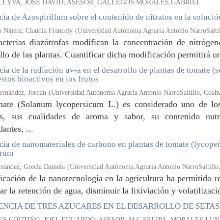
LEYVA, JOSE DAVID; ASESOR: GALLEGOS MORALES,GABRIEL
cia de Azospirillum sobre el contenido de nitratos en la solució
 Nájera, Claudia Francely
(
Universidad Autónoma Agraria Antonio NarroSaltil
acterias diazótrofas modifican la concentración de nitrógen
llo de las plantas. Cuantificar dicha modificación permitirá un 
cia de la radiación uv-a en el desarrollo de plantas de tomate (
tos bioactivos en los frutos
rnández, Jordan
(
Universidad Autónoma Agraria Antonio NarroSaltillo, Coah
mate (Solanum lycopersicum L.) es considerado uno de los
, sus cualidades de aroma y sabor, su contenido nutr
dantes, ...
cia de nanomateriales de carbono en plantas de tomate (lycop
rum
rnández, Grecia Daniela
(
Universidad Autónoma Agraria Antonio NarroSaltillo
icación de la nanotecnología en la agricultura ha permitido r
r la retención de agua, disminuir la lixiviación y volatilizació
NCIA DE TRES AZUCARES EN EL DESARROLLO DE SETAS: (Pl
S COUTIÑO, JOEL EDUARDO; ASESOR: M.C.FELIPA, MORALES LUN