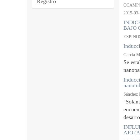
Registro
OCAMPO
2015-03-
INDIC
BAJO 
ESPINO
Inducci
García M
Se esta
nanopar
Inducci
nanotu
Sánchez 
"Solan
encuen
desarrol
INFLUE
AJO (Al