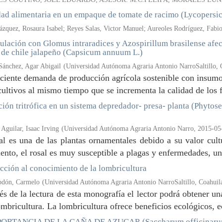
ad alimentaria en un empaque de tomate de racimo (Lycopersi
zquez, Rosaura Isabel; Reyes Salas, Victor Manuel; Aureoles Rodríguez, Fabi
ulación con Glomus intraradices y Azospirillum brasilense afect
 de chile jalapeño (Capsicum annuum L.)
Sánchez, Agar Abigail
(
Universidad Autónoma Agraria Antonio NarroSaltillo, 
ciente demanda de producción agrícola sostenible con insum
cultivos al mismo tiempo que se incrementa la calidad de los f
ción tritrófica en un sistema depredador- presa- planta (Phytose
guilar, Isaac Irving
(
Universidad Autónoma Agraria Antonio Narro
,
2015-05
al es una de las plantas ornamentales debido a su valor cul
ento, el rosal es muy susceptible a plagas y enfermedades, una 
cción al conocimiento de la lombricultura
bdón, Carmelo
(
Universidad Autónoma Agraria Antonio NarroSaltillo, Coahuil
és de la lectura de esta monografía el lector podrá obtener un
ombricultura. La lombricultura ofrece beneficios ecológicos, 
ORTANCIA DE LA CAÑA DE AZUCAR (Saccharum officinaru