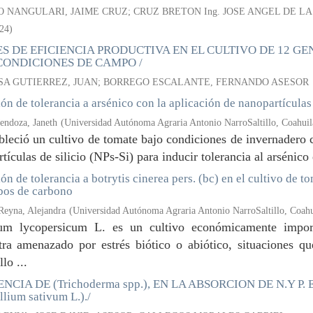
 NANGULARI, JAIME CRUZ; CRUZ BRETON Ing. JOSE ANGEL DE LA
24
)
ES DE EFICIENCIA PRODUCTIVA EN EL CULTIVO DE 12 G
CONDICIONES DE CAMPO /
SA GUTIERREZ, JUAN; BORREGO ESCALANTE, FERNANDO ASESOR
ón de tolerancia a arsénico con la aplicación de nanopartículas
endoza, Janeth
(
Universidad Autónoma Agraria Antonio NarroSaltillo, Coahui
bleció un cultivo de tomate bajo condiciones de invernadero c
tículas de silicio (NPs-Si) para inducir tolerancia al arsénico
ón de tolerancia a botrytis cinerea pers. (bc) en el cultivo de 
bos de carbono
Reyna, Alejandra
(
Universidad Autónoma Agraria Antonio NarroSaltillo, Coah
um lycopersicum L. es un cultivo económicamente impor
tra amenazado por estrés biótico o abiótico, situaciones qu
lo ...
NCIA DE (Trichoderma spp.), EN LA ABSORCION DE N.Y P. 
lium sativum L.)./