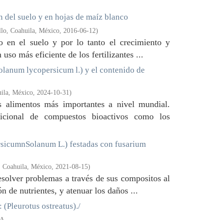
n del suelo y en hojas de maíz blanco
lo, Coahuila, México
,
2016-06-12
)
o en el suelo y por lo tanto el crecimiento y
uso más eficiente de los fertilizantes ...
solanum lycopersicum l.) y el contenido de
uila, México
,
2024-10-31
)
 alimentos más importantes a nivel mundial.
icional de compuestos bioactivos como los
ersicumnSolanum L.) festadas con fusarium
, Coahuila, México
,
2021-08-15
)
esolver problemas a través de sus compositos al
n de nutrientes, y atenuar los daños ...
eurotus ostreatus)./
A.