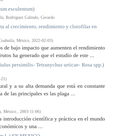
cum esculentum)
ola; Rodriguez Galindo, Gerardo
a al crecimiento, rendimiento y clorofilas en
Coahuila, México
,
2022-02-03
)
os de bajo impacto que aumenten el rendimiento
rutos ha generado que el estudio de este ...
iulus persimilis- Tetranychus urticae- Rosa spp.)
-21
)
tural y a su alta demanda que está en constante
de las principales es las plaga ...
a, México.
,
2003-11-06
)
a introducción científica y práctica en el mundo
económicos y una ...
m L.) EN MEXICO.