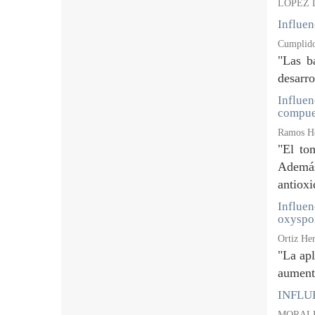
LOPEZ 
Influen
Cumplido
"Las b
desarro
Influen
compues
Ramos He
"El to
Además
antioxi
Influen
oxyspo
Ortiz He
"La apl
aumenta
INFLUE
MORALE