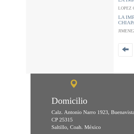
LOPEZ 
LA IMP
CHIAPA
JIMENE
Domicilio
Calz. Antonio Narro 1923, Buenavist
CP 25315
Saltillo, Coah. México