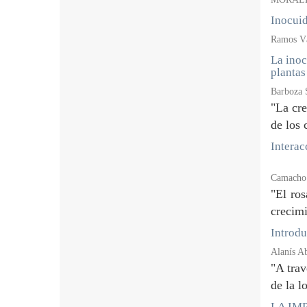
Inocuid
Ramos Vá
La inoc
plantas
Barboza 
"La cre
de los 
Interac
Camacho A
"El ros
crecimi
Introdu
Alanís A
"A trav
de la l
LA IMP