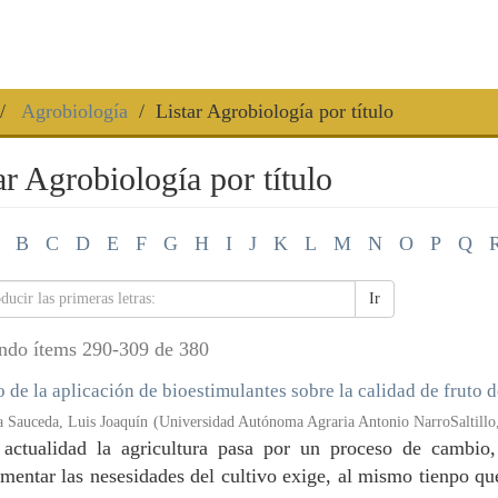
Agrobiología
Listar Agrobiología por título
ar Agrobiología por título
B
C
D
E
F
G
H
I
J
K
L
M
N
O
P
Q
Ir
ndo ítems 290-309 de 380
 de la aplicación de bioestimulantes sobre la calidad de fruto
a Sauceda, Luis Joaquín
(
Universidad Autónoma Agraria Antonio NarroSaltillo
 actualidad la agricultura pasa por un proceso de cambio
entar las nesesidades del cultivo exige, al mismo tienpo qu