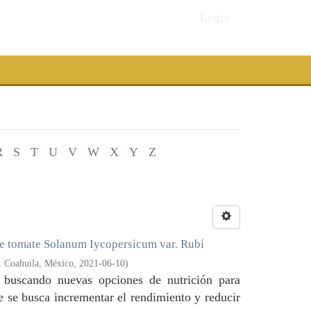
Login
R
S
T
U
V
W
X
Y
Z
 de tomate Solanum Iycopersicum var. Rubí
, Coahuila, México
,
2021-06-10
)
, buscando nuevas opciones de nutrición para
e se busca incrementar el rendimiento y reducir