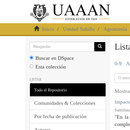
Inicio
Unidad Saltillo
Agronomía
List
Buscar en DSpace
0-9
A
Esta colección
LISTAR
Todo el Repositorio
Mostra
Impacto
Comunidades & Colecciones
Santillan
Por fecha de publicación
"En la
complem
Autores