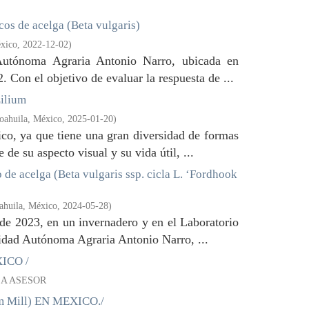
cos de acelga (Beta vulgaris)
éxico
,
2022-12-02
)
 Autónoma Agraria Antonio Narro, ubicada en
. Con el objetivo de evaluar la respuesta de ...
Lilium
oahuila, México
,
2025-01-20
)
ico, ya que tiene una gran diversidad de formas
de su aspecto visual y su vida útil, ...
 de acelga (Beta vulgaris ssp. cicla L. ‘Fordhook
ahuila, México
,
2024-05-28
)
 de 2023, en un invernadero y en el Laboratorio
sidad Autónoma Agraria Antonio Narro, ...
ICO /
LA ASESOR
 Mill) EN MEXICO./