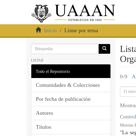
Inicio
Listar por tema
List
Orga
LISTAR
Todo el Repositorio
0-9
A
Comunidades & Colecciones
Por fecha de publicación
Mostra
Autores
Control
Moreno P
Títulos
"La se