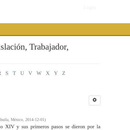
Login
slación, Trabajador,
R
S
T
U
V
W
X
Y
Z
huila, México
,
2014-12-01
)
glo XIV y sus primeros pasos se dieron por la