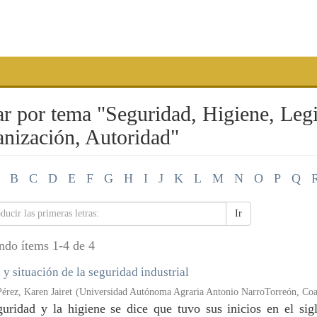
ar por tema "Seguridad, Higiene, Legi
nización, Autoridad"
B
C
D
E
F
G
H
I
J
K
L
M
N
O
P
Q
Ir
ndo ítems 1-4 de 4
 y situación de la seguridad industrial
érez, Karen Jairet
(
Universidad Autónoma Agraria Antonio NarroTorreón, Coa
guridad y la higiene se dice que tuvo sus inicios en el si