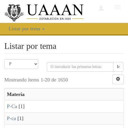
Camb
nave
Listar por tema
Listar por tema
Ir
Mostrando ítems 1-20 de 1650
Materia
P-Ca
[1]
P-ca
[1]