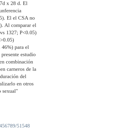
7d x 28 d. El
unferencia
5). El el CSA no
). Al comparar el
 vs 1327; P<0.05)
P>0.05)
 46%) para el
 presente estudio
 en combinación
en carneros de la
 duración del
lizarlo en otros
 sexual"
23456789/51548