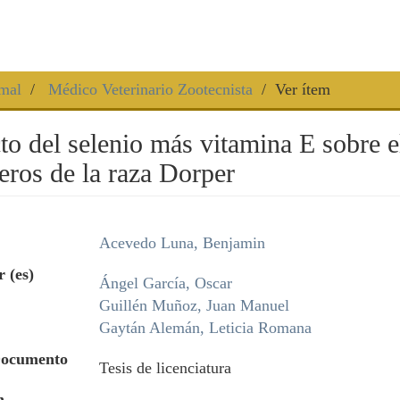
mal
Médico Veterinario Zootecnista
Ver ítem
to del selenio más vitamina E sobre 
eros de la raza Dorper
Acevedo Luna, Benjamin
 (es)
Ángel García, Oscar
Guillén Muñoz, Juan Manuel
Gaytán Alemán, Leticia Romana
Documento
Tesis de licenciatura
n