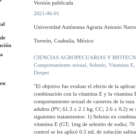
Versión publicada
2021-06-01
ial
Universidad Autónoma Agraria Antonio Narr
de
Torreón, Coahuila, México
ación
a
CIENCIAS AGROPECUARIAS Y BIOTEC
Comportamiento sexual, Selenio, Vitamina E,
Dorper
en
"El objetivo fue evaluar el efecto de la aplica
combinación con la vitamina E y la vitamina E
comportamiento sexual de carneros de la raza
adultos (PV; 61.3 ± 2.1 kg; CC; 2.6 ± 0.2) se 
siguientes tratamientos: 1) Selenio en combin
vitamina E (GT; 1mg de selenito de sodio; 70 U
control se les aplicó 0.5 mL de solución salina