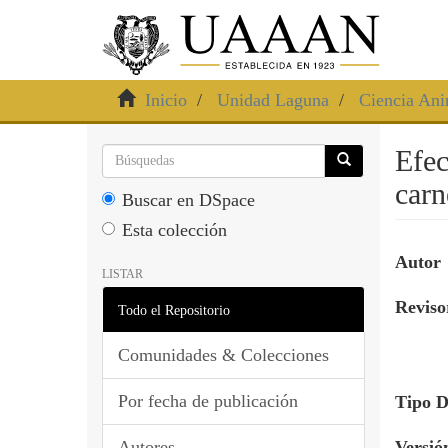
Inicio
Unidad Laguna
Ciencia Ani
Efec
carn
Buscar en DSpace
Esta colección
Autor
LISTAR
Revisor
Todo el Repositorio
Comunidades & Colecciones
Por fecha de publicación
Tipo 
Autores
Versió