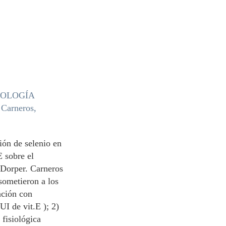
o
NOLOGÍA
 Carneros,
ción de selenio en
 sobre el
 Dorper. Carneros
sometieron a los
ación con
I de vit.E ); 2)
 fisiológica