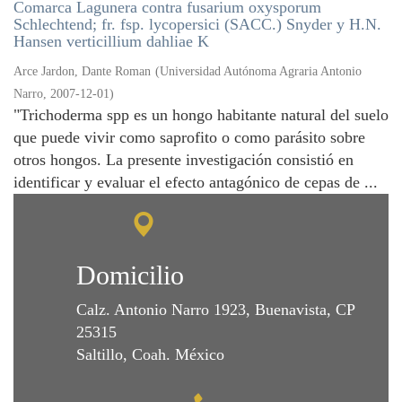
Comarca Lagunera contra fusarium oxysporum
Schlechtend; fr. fsp. lycopersici (SACC.) Snyder y H.N.
Hansen verticillium dahliae K
Arce Jardon, Dante Roman
(
Universidad Autónoma Agraria Antonio
Narro
,
2007-12-01
)
"Trichoderma spp es un hongo habitante natural del suelo
que puede vivir como saprofito o como parásito sobre
otros hongos. La presente investigación consistió en
identificar y evaluar el efecto antagónico de cepas de ...
Domicilio
Calz. Antonio Narro 1923, Buenavista, CP
25315
Saltillo, Coah. México