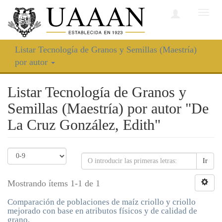
Camb
nave
Listar Tecnología de Granos y Semillas (Maestría)
por autor
Listar Tecnología de Granos y
Semillas (Maestría) por autor "De
La Cruz González, Edith"
Ir
Mostrando ítems 1-1 de 1
Comparación de poblaciones de maíz criollo y criollo
mejorado con base en atributos físicos y de calidad de
grano.