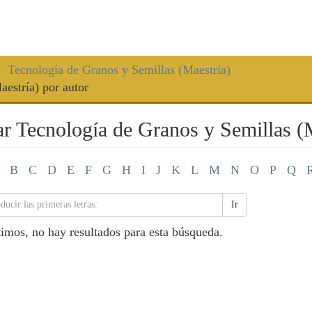
Tecnología de Granos y Semillas (Maestría)
aestría) por autor
ar Tecnología de Granos y Semillas (M
B
C
D
E
F
G
H
I
J
K
L
M
N
O
P
Q
Ir
imos, no hay resultados para esta búsqueda.