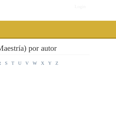
Login
aestría) por autor
R
S
T
U
V
W
X
Y
Z