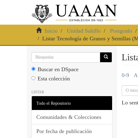
Inicio
Unidad Saltillo
Postgrado
Listar Tecnología de Granos y Semillas (M
List
Buscar en DSpace
0-9
A
Esta colección
LISTAR
Lo sent
Todo el Repositorio
Comunidades & Colecciones
Por fecha de publicación