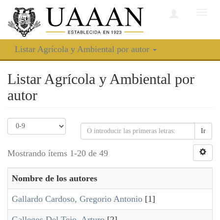
Camb
nave
Listar Agrícola y Ambiental por autor
Listar Agrícola y Ambiental por
autor
Ir
Mostrando ítems 1-20 de 49
Nombre de los autores
Gallardo Cardoso, Gregorio Antonio
[1]
Gallegos Del Tejo, Arturo
[2]