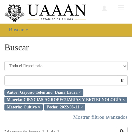
Camb
nave
Buscar
Buscar
Ir
Autor: Gayosso Tolentino, Diana Laura ×
Materia: CIENCIAS AGROPECUARIAS Y BIOTECNOLOGÍA ×
Materia: Cultivo ×
Fecha: 2022-08-11 ×
Mostrar filtros avanzados