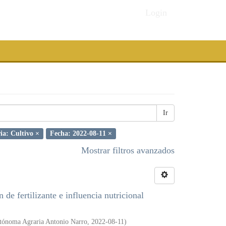
Login
Ir
ia: Cultivo ×
Fecha: 2022-08-11 ×
Mostrar filtros avanzados
de fertilizante e influencia nutricional
tónoma Agraria Antonio Narro
,
2022-08-11
)