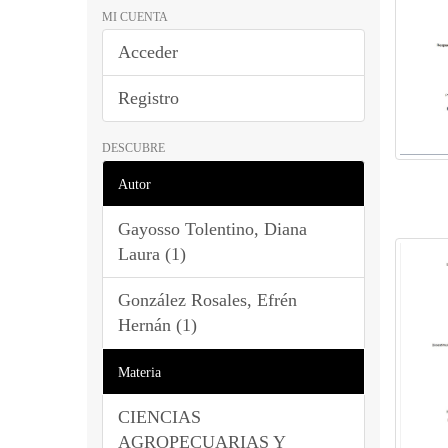
MI CUENTA
Acceder
Registro
DESCUBRE
Autor
Gayosso Tolentino, Diana
Laura (1)
González Rosales, Efrén
Hernán (1)
Materia
CIENCIAS
AGROPECUARIAS Y