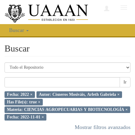
Camb
nave
Buscar
Buscar
Ir
Fecha: 2022 ×
Autor: Cisneros Mosiváis, Arleth Gabriela ×
Has File(s): true ×
Materia: CIENCIAS AGROPECUARIAS Y BIOTECNOLOGÍA ×
Fecha: 2022-11-01 ×
Mostrar filtros avanzados