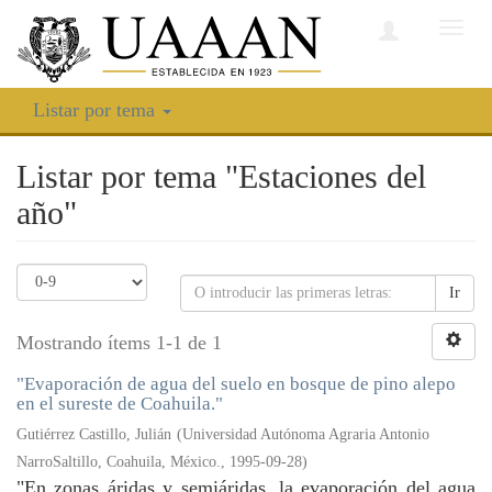
Camb
nave
Listar por tema
Listar por tema "Estaciones del
año"
Ir
Mostrando ítems 1-1 de 1
"Evaporación de agua del suelo en bosque de pino alepo
en el sureste de Coahuila."
Gutiérrez Castillo, Julián
(
Universidad Autónoma Agraria Antonio
NarroSaltillo, Coahuila, México.
,
1995-09-28
)
"En zonas áridas y semiáridas, la evaporación del agua