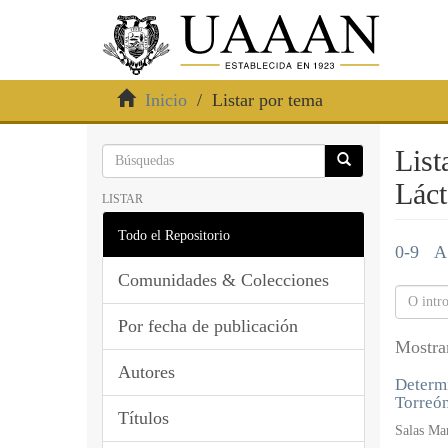
Inicio
Listar por tema
List
Láct
LISTAR
Todo el Repositorio
0-9
A
Comunidades & Colecciones
Por fecha de publicación
Mostra
Autores
Determi
Torreón
Títulos
Salas Mar