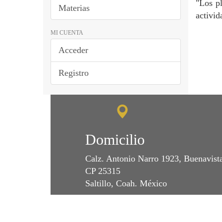
"Los pl
Materias
activid
MI CUENTA
Acceder
Registro
Domicilio
Calz. Antonio Narro 1923, Buenavist
CP 25315
Saltillo, Coah. México