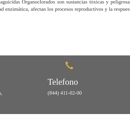
aguicidas Organoclorados son sustancias tóxicas y peligros
ad enzimática, afectan los procesos reproductivos y la respue
Telefono
a,
(844) 411-02-00