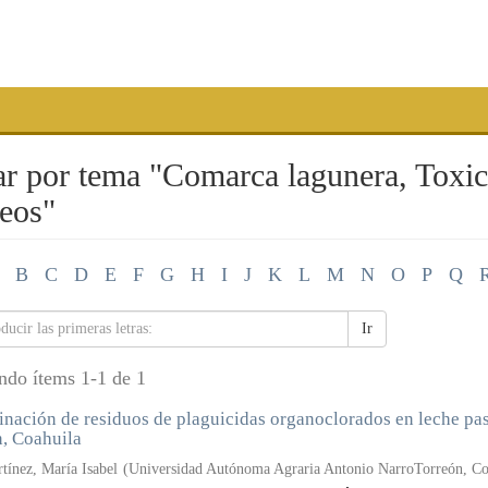
ar por tema "Comarca lagunera, Toxi
eos"
B
C
D
E
F
G
H
I
J
K
L
M
N
O
P
Q
Ir
ndo ítems 1-1 de 1
nación de residuos de plaguicidas organoclorados en leche pas
, Coahuila
tínez, María Isabel
(
Universidad Autónoma Agraria Antonio NarroTorreón, Co