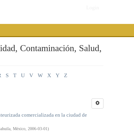
Login
cidad, Contaminación, Salud,
R
S
T
U
V
W
X
Y
Z
teurizada comercializada en la ciudad de
ahuila, México
,
2006-03-01
)