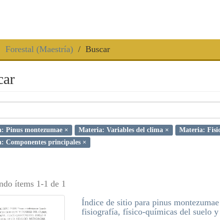
Forestal (Maestría)
Buscar
car
a: Pinus montezumae ×
Materia: Variables del clima ×
Materia: Fisi
: Componentes principales ×
ndo ítems 1-1 de 1
Índice de sitio para pinus montezumae 
fisiografía, físico-químicas del suelo