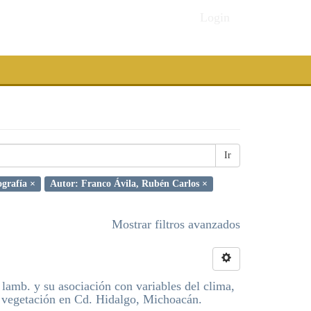
Login
Ir
ografía ×
Autor: Franco Ávila, Rubén Carlos ×
Mostrar filtros avanzados
lamb. y su asociación con variables del clima,
 y vegetación en Cd. Hidalgo, Michoacán.