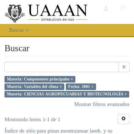
Camb
nave
Buscar
Buscar
Ir
Materia: Componentes principales ×
Materia: Variables del clima ×
Fecha: 2001 ×
Materia: CIENCIAS AGROPECUARIAS Y BIOTECNOLOGÍA ×
Mostrar filtros avanzados
Mostrando ítems 1-1 de 1
Índice de sitio para pinus montezumae lamb. y su