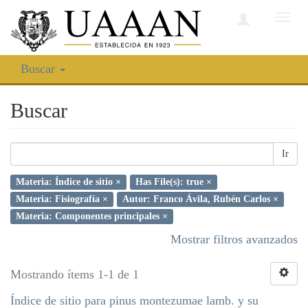
Camb
nave
Buscar
Buscar
Ir
Materia: Índice de sitio ×
Has File(s): true ×
Materia: Fisiografía ×
Autor: Franco Ávila, Rubén Carlos ×
Materia: Componentes principales ×
Mostrar filtros avanzados
Mostrando ítems 1-1 de 1
Índice de sitio para pinus montezumae lamb. y su