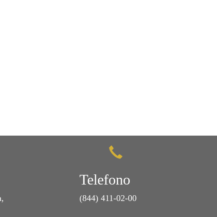
Telefono
a,
(844) 411-02-00