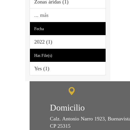
Zonas áridas (1)
... más
Fecha
2022 (1)
Has File(s)
Yes (1)
Domicilio
Calz. Antonio Narro 1923, Buenavist
CP 25315