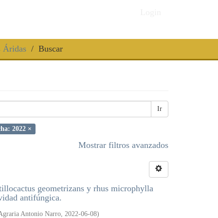
Login
s Áridas
Buscar
Ir
ha: 2022 ×
Mostrar filtros avanzados
rtillocactus geometrizans y rhus microphylla
vidad antifúngica.
Agraria Antonio Narro
,
2022-06-08
)