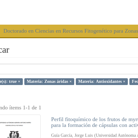
Doctorado en Ciencias en Recursos Fitogenético para Zona
car
e(s): true ×
Materia: Zonas áridas ×
Materia: Antioxidantes ×
Fec
ndo ítems 1-1 de 1
Perfil fitoquímico de los frutos de my
para la formación de cápsulas con acti
Guía García, Jorge Luis
(
Universidad Autónoma 