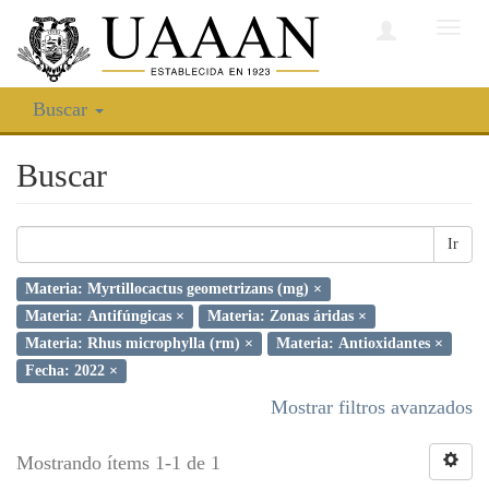
Camb
nave
Buscar
Buscar
Ir
Materia: Myrtillocactus geometrizans (mg) ×
Materia: Antifúngicas ×
Materia: Zonas áridas ×
Materia: Rhus microphylla (rm) ×
Materia: Antioxidantes ×
Fecha: 2022 ×
Mostrar filtros avanzados
Mostrando ítems 1-1 de 1