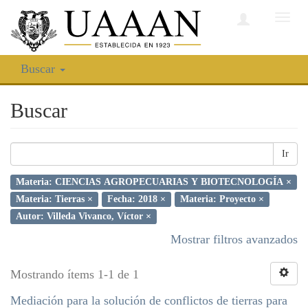
Camb
nave
Buscar
Buscar
Ir
Materia: CIENCIAS AGROPECUARIAS Y BIOTECNOLOGÍA ×
Materia: Tierras ×
Fecha: 2018 ×
Materia: Proyecto ×
Autor: Villeda Vivanco, Víctor ×
Mostrar filtros avanzados
Mostrando ítems 1-1 de 1
Mediación para la solución de conflictos de tierras para